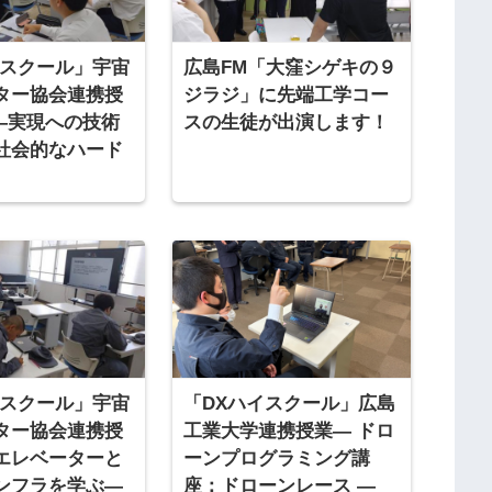
イスクール」宇宙
広島FM「大窪シゲキの９
ター協会連携授
ジラジ」に先端工学コー
回―実現への技術
スの生徒が出演します！
社会的なハード
イスクール」宇宙
「DXハイスクール」広島
ター協会連携授
工業大学連携授業― ドロ
エレベーターと
ーンプログラミング講
ンフラを学ぶ―
座：ドローンレース ―