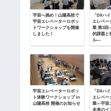
宇宙へ挑め！山陽高校で
「DXハ
宇宙エレベーターロボッ
エレベー
トワークショップを開催
業 第3
しました！
的課題と
ル―
宇宙エレベーターロボッ
「DXハ
ト体験ワークショップ in
エレベー
山陽高校 開催のお知らせ
業―宇宙
未来のイ