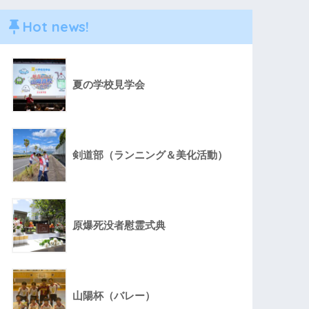
Hot news!
夏の学校見学会
剣道部（ランニング＆美化活動）
原爆死没者慰霊式典
山陽杯（バレー）