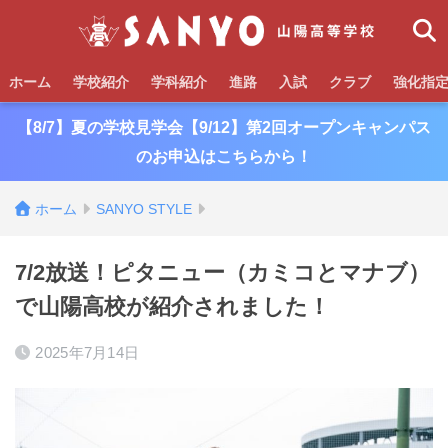
ホーム
学校紹介
学科紹介
進路
入試
クラブ
強化指
【8/7】夏の学校見学会【9/12】第2回オープンキャンパス
のお申込はこちらから！
ホーム
SANYO STYLE
7/2放送！ピタニュー（カミコとマナブ）
で山陽高校が紹介されました！
2025年7月14日