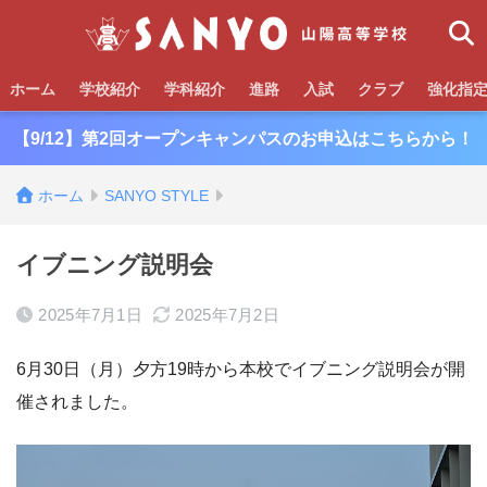
ホーム
学校紹介
学科紹介
進路
入試
クラブ
強化指
【9/12】第2回オープンキャンパスのお申込はこちらから！
ホーム
SANYO STYLE
イブニング説明会
2025年7月1日
2025年7月2日
6月30日（月）夕方19時から本校でイブニング説明会が開
催されました。