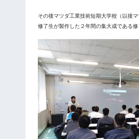
その後マツダ工業技術短期大学校（以後マ
修了生が製作した２年間の集大成である修