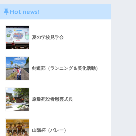
Hot news!
夏の学校見学会
剣道部（ランニング＆美化活動）
原爆死没者慰霊式典
山陽杯（バレー）