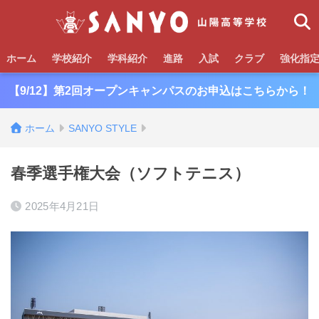
ホーム
学校紹介
学科紹介
進路
入試
クラブ
強化指
【9/12】第2回オープンキャンパスのお申込はこちらから！
ホーム
SANYO STYLE
春季選手権大会（ソフトテニス）
2025年4月21日