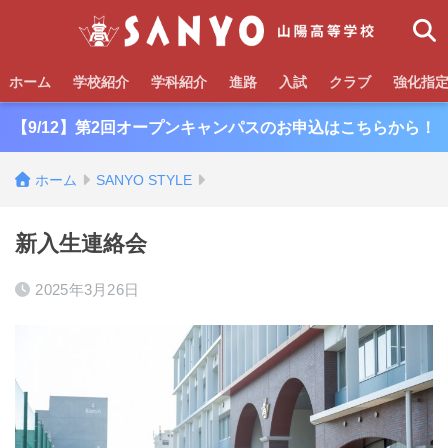
ホーム
学校紹介
学科紹介
進路
入試
クラブ
強化指
【9/12】第2回オープンキャンパスのお申込はこちらから！
ホーム
SANYO STYLE
新入生連絡会
2025年3月26日