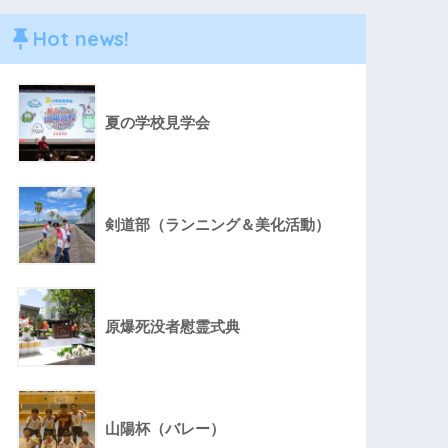
Hot news!
夏の学校見学会
剣道部（ランニング＆美化活動）
原爆死没者慰霊式典
山陽杯（バレー）