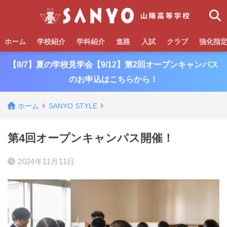
ホーム
学校紹介
学科紹介
進路
入試
クラブ
強化指
【8/7】夏の学校見学会【9/12】第2回オープンキャンパス
のお申込はこちらから！
ホーム
SANYO STYLE
第4回オープンキャンパス開催！
2024年11月11日