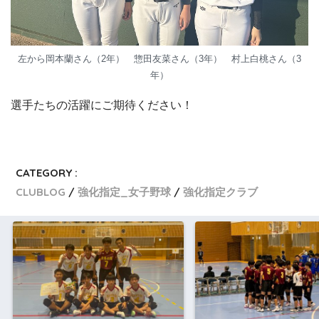
左から岡本蘭さん（2年） 惣田友菜さん（3年） 村上白桃さん（3
年）
選手たちの活躍にご期待ください！
CATEGORY :
CLUBLOG
強化指定_女子野球
強化指定クラブ