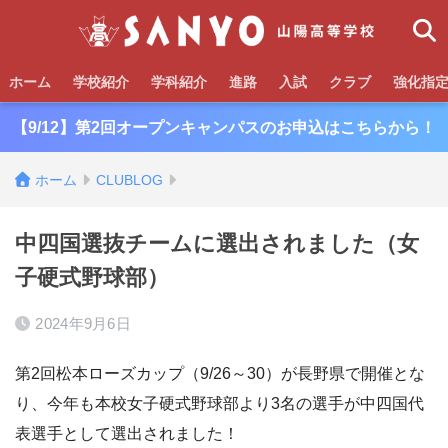
ホーム
学校紹介
学科紹介
進路
入試
クラブ
強化指
【9/12】第2回オープンキャンパスのお申込はこちらから！
ホーム
CLUBLOG
中四国選抜チームに選出されました（女
子硬式野球部）
2024年9月6日
第2回松本ローズカップ（9/26～30）が長野県で開催とな
り、今年も本校女子硬式野球部より3名の選手が中四国代
表選手として選出されました！